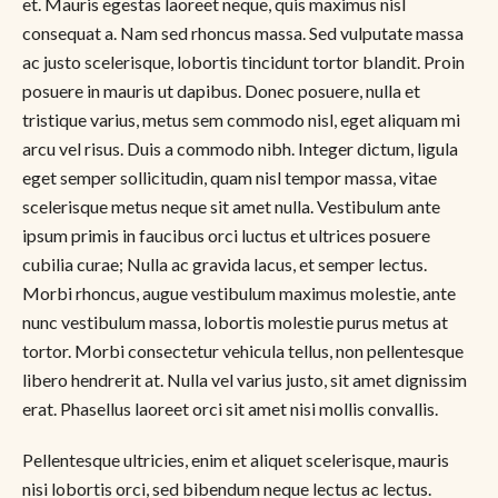
et. Mauris egestas laoreet neque, quis maximus nisl
consequat a. Nam sed rhoncus massa. Sed vulputate massa
ac justo scelerisque, lobortis tincidunt tortor blandit. Proin
posuere in mauris ut dapibus. Donec posuere, nulla et
tristique varius, metus sem commodo nisl, eget aliquam mi
arcu vel risus. Duis a commodo nibh. Integer dictum, ligula
eget semper sollicitudin, quam nisl tempor massa, vitae
scelerisque metus neque sit amet nulla. Vestibulum ante
ipsum primis in faucibus orci luctus et ultrices posuere
cubilia curae; Nulla ac gravida lacus, et semper lectus.
Morbi rhoncus, augue vestibulum maximus molestie, ante
nunc vestibulum massa, lobortis molestie purus metus at
tortor. Morbi consectetur vehicula tellus, non pellentesque
libero hendrerit at. Nulla vel varius justo, sit amet dignissim
erat. Phasellus laoreet orci sit amet nisi mollis convallis.
Pellentesque ultricies, enim et aliquet scelerisque, mauris
nisi lobortis orci, sed bibendum neque lectus ac lectus.