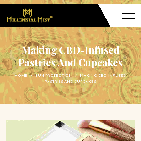
Making CBD-Infused
Pastries And Cupcakes
HOME
SUN PROTECTION
MAKING CBD-INFUSED
PASTRIES AND CUPCAKES