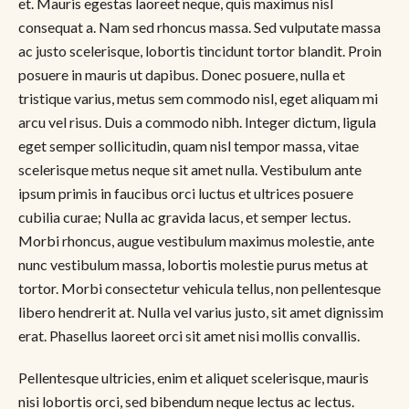
et. Mauris egestas laoreet neque, quis maximus nisl
consequat a. Nam sed rhoncus massa. Sed vulputate massa
ac justo scelerisque, lobortis tincidunt tortor blandit. Proin
posuere in mauris ut dapibus. Donec posuere, nulla et
tristique varius, metus sem commodo nisl, eget aliquam mi
arcu vel risus. Duis a commodo nibh. Integer dictum, ligula
eget semper sollicitudin, quam nisl tempor massa, vitae
scelerisque metus neque sit amet nulla. Vestibulum ante
ipsum primis in faucibus orci luctus et ultrices posuere
cubilia curae; Nulla ac gravida lacus, et semper lectus.
Morbi rhoncus, augue vestibulum maximus molestie, ante
nunc vestibulum massa, lobortis molestie purus metus at
tortor. Morbi consectetur vehicula tellus, non pellentesque
libero hendrerit at. Nulla vel varius justo, sit amet dignissim
erat. Phasellus laoreet orci sit amet nisi mollis convallis.
Pellentesque ultricies, enim et aliquet scelerisque, mauris
nisi lobortis orci, sed bibendum neque lectus ac lectus.