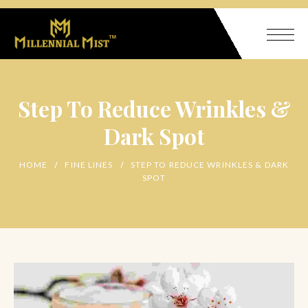
Step To Reduce Wrinkles &
Dark Spot
HOME
FINE LINES
STEP TO REDUCE WRINKLES & DARK
SPOT